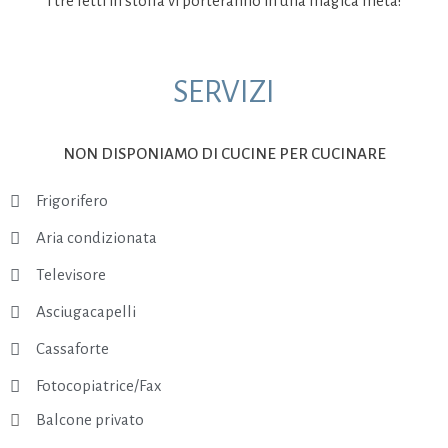
i tre letti in stoffa vi porteranno in una magica meta!
SERVIZI
NON DISPONIAMO DI CUCINE PER CUCINARE
Frigorifero
Aria condizionata
Televisore
Asciugacapelli
Cassaforte
Fotocopiatrice/Fax
Balcone privato